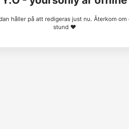
Y.O - yoursonly
är offline
dan håller på att redigeras just nu. Återkom om
stund ❤︎