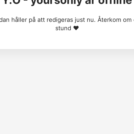
Y.O - yoursonly
är offline
dan håller på att redigeras just nu. Återkom om
stund ❤︎